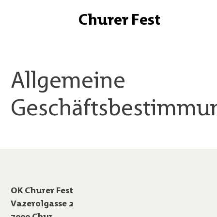
Churer Fest
Bändel
Lotterie
Food
Allgemeine
Wissenswertes
Geschäftsbestimmu
Sponsoren
Kontakt
OK Churer Fest
Vazerolgasse 2
7000 Chur