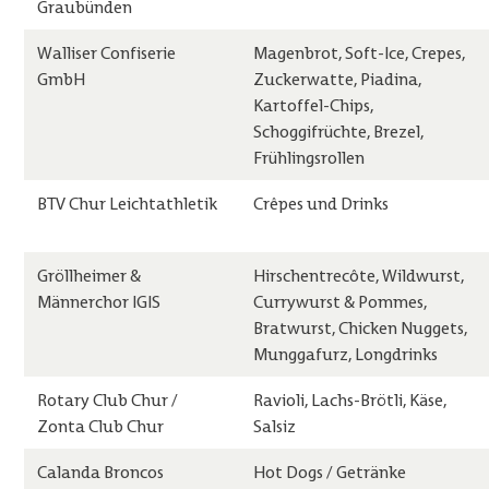
Graubünden
Walliser Confiserie
Magenbrot, Soft-Ice, Crepes,
GmbH
Zuckerwatte, Piadina,
Kartoffel-Chips,
Schoggifrüchte, Brezel,
Frühlingsrollen
BTV Chur Leichtathletik
Crêpes und Drinks
Gröllheimer &
Hirschentrecôte, Wildwurst,
Männerchor IGIS
Currywurst & Pommes,
Bratwurst, Chicken Nuggets,
Munggafurz, Longdrinks
Rotary Club Chur /
Ravioli, Lachs-Brötli, Käse,
Zonta Club Chur
Salsiz
Calanda Broncos
Hot Dogs / Getränke