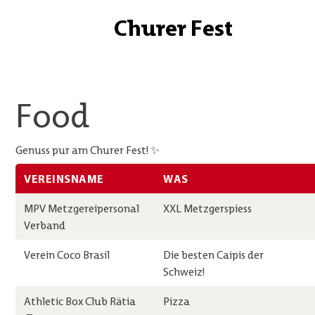
Churer Fest
Bändel
Lotterie
Food
Food
Wissenswertes
Genuss pur am Churer Fest! ✨
Sponsoren
VEREINSNAME
WAS
Kontakt
MPV Metzgereipersonal
XXL Metzgerspiess
Verband
Verein Coco Brasil
Die besten Caipis der
Schweiz!
Athletic Box Club Rätia
Pizza