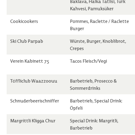
Baklava, Halka Tatlisi, Türk
Kahvesi, Pamuksüker
Cookicookers
Pommes, Raclette / Raclette
Burger
Ski Club Parpab
Würste, Burger, Knoblibrot,
Crepes
Verein Kabinett 75
Tacos Fleisch/Vegi
Töffliclub Waazzoouu
Barbetrieb, Prosecco &
Sommerdrinks
Schnuderbeerischniffer
Barbetrieb, Special Drink:
Öpfeli
Margrittli Kligga Chur
Special Drink: Margritli,
Barbetrieb