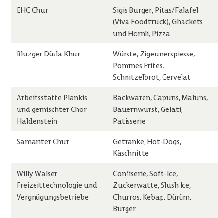
EHC Chur
Sigis Burger, Pitas/Falafel
(Viva Foodtruck), Ghackets
und Hörnli, Pizza
Bluzger Düsla Khur
Würste, Zigeunerspiesse,
Pommes Frites,
Schnitzelbrot, Cervelat
Arbeitsstätte Plankis
Backwaren, Capuns, Maluns,
und gemischter Chor
Bauernwurst, Gelati,
Haldenstein
Patisserie
Samariter Chur
Getränke, Hot-Dogs,
Käschnitte
Willy Walser
Confiserie, Soft-Ice,
Freizeittechnologie und
Zuckerwatte, Slush Ice,
Vergnügungsbetriebe
Churros, Kebap, Dürüm,
Burger